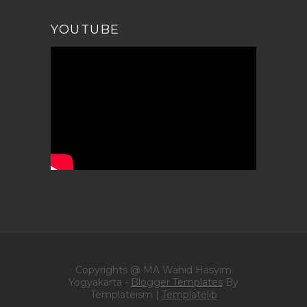
YOUTUBE
Copyrights @ MA Wahid Hasyim
Yogyakarta -
Blogger Templates
By
Templateism |
Templatelib