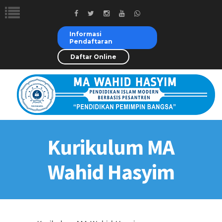
Informasi
Pendaftaran
Daftar Online
Kurikulum MA
Wahid Hasyim